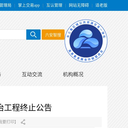
管理局
|
掌上交易app
|
互认管理
|
网站无障碍
|
适老版
六安智搜
务
互动交流
机构概况
治工程终止公告
我要打印
】