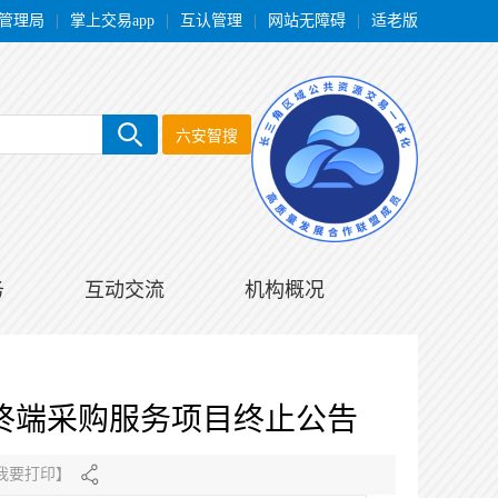
管理局
|
掌上交易app
|
互认管理
|
网站无障碍
|
适老版
六安智搜
务
互动交流
机构概况
终端采购服务项目终止公告
我要打印
】