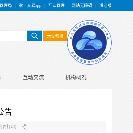
管理局
|
掌上交易app
|
互认管理
|
网站无障碍
|
适老版
六安智搜
务
互动交流
机构概况
公告
我要打印
】