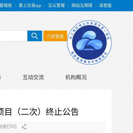
管理局
|
掌上交易app
|
互认管理
|
网站无障碍
|
适老版
六安智搜
务
互动交流
机构概况
购项目（二次）终止公告
我要打印
】