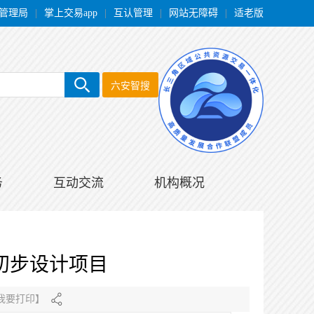
管理局
|
掌上交易app
|
互认管理
|
网站无障碍
|
适老版
六安智搜
务
互动交流
机构概况
初步设计项目
我要打印
】