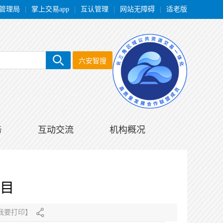
管理局
|
掌上交易app
|
互认管理
|
网站无障碍
|
适老版
六安智搜
务
互动交流
机构概况
目
我要打印
】