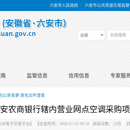
六安市人民政府
|
六安市公共资源交易监督
全局搜索
全部
指南
监管信息
信用信息
专家服
包公告变更/发包文件澄清
安农商银行辖内营业网点空调采购项
新点电子交易平台
】
【信息时间：2026-07-02 09:34 阅读次数：
220
】
【