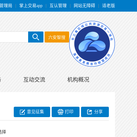
管理局
|
掌上交易app
|
互认管理
|
网站无障碍
|
适老版
六安智搜
务
互动交流
机构概况
意见征集
打印
分享
选择