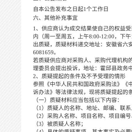
自本公告发布之日起
1个工作日
六
、其他补充事宜
1
、供应商认为
成交
结果使自己的权益受
内（周一至周五，上午
8:00-12:00，下
出质疑，质疑材料递交地址：安徽省六
6081659。
若质疑供应商对采购人、采购代理机构
理委员会
提出投诉，地址：霍邱县政务
2
、质疑提起的条件及不予受理的情形
参照
《中华人民共和国政府采购法》《
诉办法》等法律法规，现将质疑提起的
（一）质疑材料应当包括以下内容：
（
1）质疑人的名称、地址、邮编、联系
（
2）采购人名称、项目名称、项目编
（
3）被质疑人名称；
（
4）具体的质疑事项、基本事实及必要