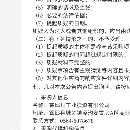
（
5）明确的请求及主张；
（
6）必要的法律依据；
（
7）提起质疑的日期。
质疑人为法人或者其他组织的，应当由
（二）有下列情形之一的，不予受理：
（
1）提起质疑的主体不是参与该采购项
（
2）提起质疑的时间超过规定时限的；
（
3）质疑材料不完整的；
（
4）质疑事项含有主观猜测等内容且
（
5）对其他供应商的响应文件详细内
七
、凡对本次公告内容提出询问，请按
1
、
采购人信息
名称：霍邱县工业投资有限公司
地址：霍邱县城关镇泽沟安置房
A区商
联系方式：
0564-6078678
2、
采购代理机构信息