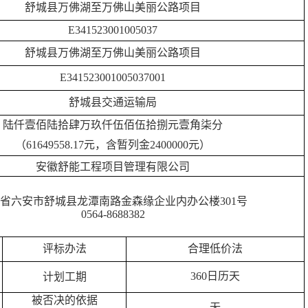
舒城县万佛湖至万佛山美丽公路项目
E341523001005037
舒城县万佛湖至万佛山美丽公路项目
E341523001005037
001
舒城县交通运输局
陆仟壹佰陆拾肆万玖仟伍佰伍拾捌元壹角柒分
（
61649558.17
元，
含暂列金
2400000元
）
安徽舒能工程项目管理有限公司
省六安市舒城县龙潭南路金森缘企业内办公楼
301号
0564-8688382
评标办法
合理低价法
360
日历天
计划工期
被否决的依据
无