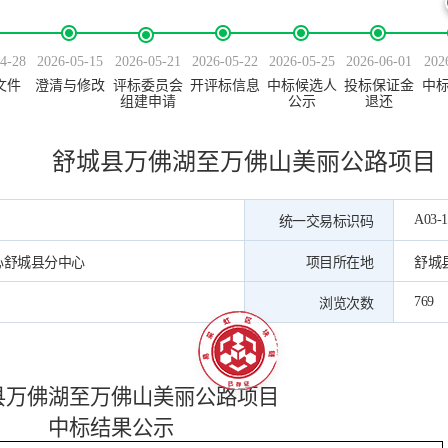
4-28
2026-05-15
2026-05-21
2026-05-22
2026-05-25
2026-06-01
202
文件
澄清与修改
评标委员会
开评标信息
中标候选人
投标保证金
中
组建申请
公示
退还
舒城县万佛湖至万佛山美丽公路项目
A03-1
统一交易标识码
心舒城县分中心
项目所在地
舒城
769
浏览次数
县万佛湖至万佛山美丽公路项目
中标结果公示