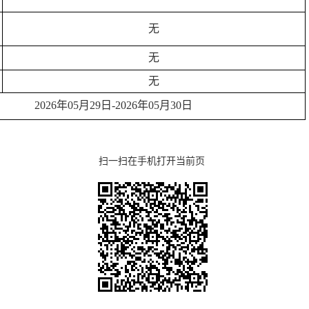
无
无
无
202
6
年
05
月
29
日
-202
6
年
05
月
30
日
扫一扫在手机打开当前页