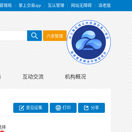
管理局
|
掌上交易app
|
互认管理
|
网站无障碍
|
适老版
六安智搜
务
互动交流
机构概况
意见征集
打印
分享
选择