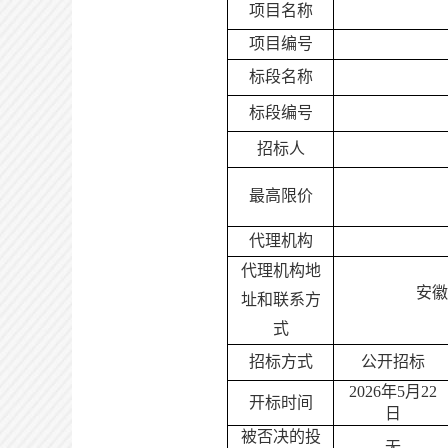
项目名称
项目编号
标段名称
标段编号
招标人
最高限价
代理机构
代理机构地
安徽
址和联系方
式
招标方式
公开招标
202
6
年
5
月
22
开标时间
日
被否决的投
无