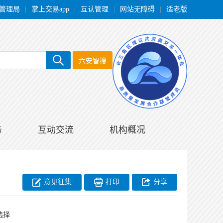
管理局
|
掌上交易app
|
互认管理
|
网站无障碍
|
适老版
六安智搜
务
互动交流
机构概况
意见征集
打印
分享
选择