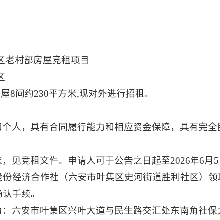
区老村部房屋竞租项目
区
屋8间约230平方米,现对外进行招租
。
和个人，具有合同履行能力和相应资金保障，具有完全
求，见竞租文件。申请人可于公告之日起至
2026年6月
股份经济合作社（六安市叶集区史河街道胜利社区）领
确认手续。
为：
六安市叶集区兴叶大道与民生路交汇处东南角社保