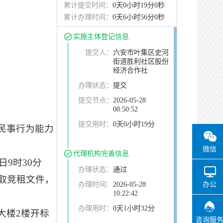
累计提交时间：
0天0小时19分0秒
累计办理时间：
0天6小时56分0秒
实施主体登记信息
提交人：
六安市叶集区史河
街道胜利社区股份
经济合作社
办理状态：
提交
提交节点：
2026-05-28
08:50:52
提交用时：
0天0小时19分
民事行为能力
微信
代理机构完善信息
5日9时30分
办理状态：
通过
取竞租文件
，
办理时间：
2026-05-28
办公
10:22:42
办理用时：
0天1小时32分
大楼
2楼开标
咨询服