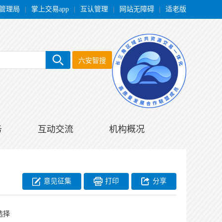
管理局
|
掌上交易app
|
互认管理
|
网站无障碍
|
适老版
六安智搜
务
互动交流
机构概况
意见征集
打印
分享
选择