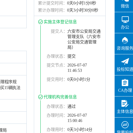
累计提交时间：
0天0小时1分0秒
微信
累计办理时间：
0天3小时30分0秒
实施主体登记信息
办公
提交人：
六安市公安局交通
管理支队（六安市
公安局交通管理
局）
咨询服
办理状态：
提交
提交节点：
2026-07-07
投标知
11:46:53
提交用时：
0天0小时1分
处理程序规
买15辆执法
CA办理
代理机构完善信息
办理状态：
通过
主体信
办理时间：
2026-07-07
15:00:46
办理用时：
0天3小时14分
理局
我要投