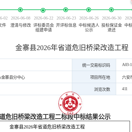
6-02
2026-06-08
2026-06-22
2026-06-23
2026-06-26
2026-06-30
202
文件
澄清与修改
评标委员会
开评标信息
中标候选人
投标保证金
中
组建申请
公示
退还
金寨县2026年省道危旧桥梁改造工程
A03-1
统一交易标识码
心金寨县分中心
项目所在地
六安
411
浏览次数
年省道危旧桥梁改造工程二标段中标结果公示
金寨县
2026年省道危旧桥梁改造工程