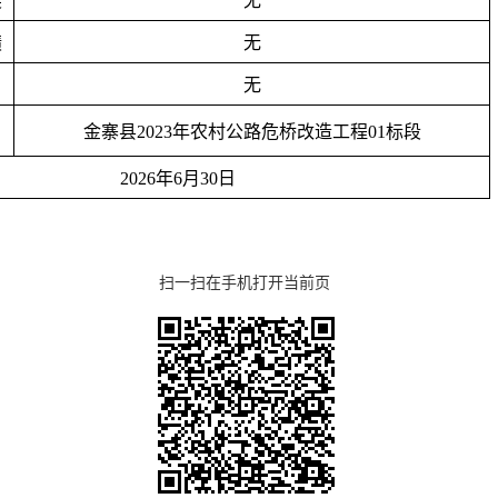
奖
无
绩
无
无
金寨县
2023年农村公路危桥改造工程01标段
202
6
年
6
月
30
日
扫一扫在手机打开当前页