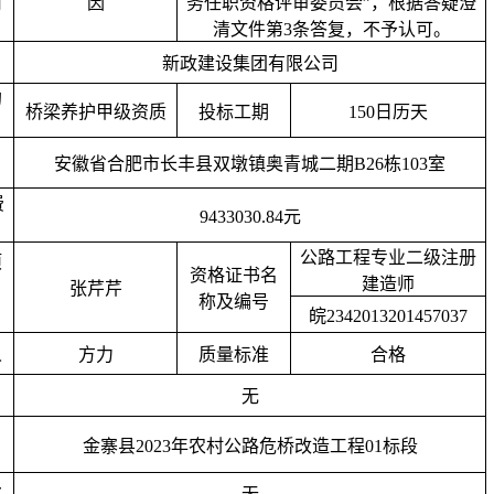
司
因
务任职资格评审委员会”，根据答疑澄
清文件第3条答复，不予认可。
新政建设集团有限公司
的
桥梁养护甲级资质
投标工期
150
日历天
安徽省合肥市长丰县双墩镇奥青城二期
B26栋103室
费
9433030.84
元
公路工程专业二级注册
项
资格证书名
建造师
张芹芹
称及编号
皖
2342013201457037
人
方力
质量标准
合格
无
金寨县
2023年农村公路危桥改造工程01标段