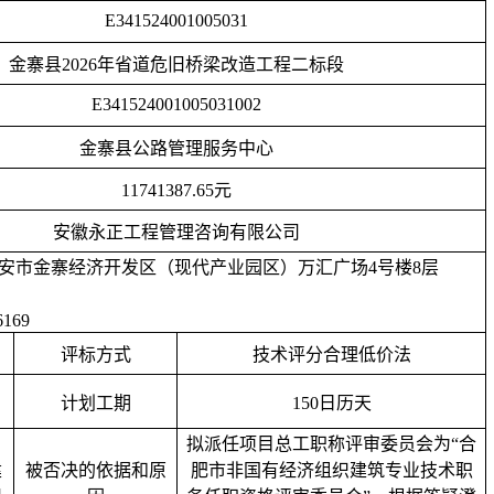
E341524001005031
金寨县
2026年省道危旧桥梁改造工程
二
标段
E34152400100503100
2
金寨县公路管理服务中心
11741387.65元
安徽永正工程管理咨询有限公司
安市金寨经济开发区（现代产业园区）万汇广场
4号楼8层
6169
评标方式
技术评分合理低价法
计划工期
1
50
日历天
拟派任项目总工职称评审委员会为
“合
建
被否决的依据和原
肥市非国有经济组织建筑专业技术职