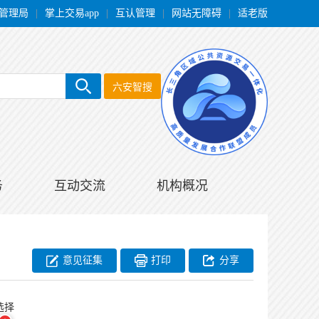
管理局
|
掌上交易app
|
互认管理
|
网站无障碍
|
适老版
六安智搜
务
互动交流
机构概况
意见征集
打印
分享
选择