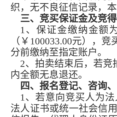
织，无不良征信记录，本
三、竞买
保
证金
及竞得
1、保证金缴纳金额
（￥
1
0
0
0
33
.00元），竞
分前缴纳至指定账户。
2、拍卖结束后，若竞
内全额无息退还。
四
、
报名
登记、
咨询、
1、若意向竞买人为
法人证书或统一社会信