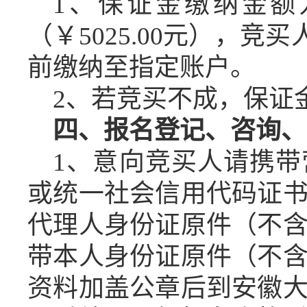
1、
保证金缴纳金额
（￥
5025.00元）
，竞
买
前
缴纳
至指定账户
。
2、
若竞买不成，
保证
四
、
报名
登记、
咨询、
1、
意向竞买人请携带
或统一社会信用代码证
代理人身份证原件（不
带本人身份证原件
（
不
资料
加盖公章
后
到安徽