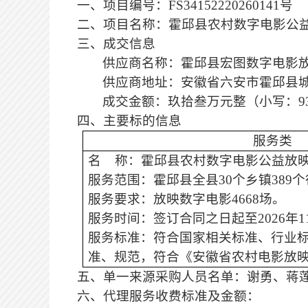
一、项目编号：
FS34152220260141号
二、项目名称：
霍邱县农村数字电影公
三、
成交
信息
供应商名称：霍邱县宏图数字电影
供应商地址：安徽省六安市霍邱县
成交金额：玖拾叁万元整（小写：
9
四、主要标的信息
服务类
名
称：霍邱县农村数字电影公益放
服务范围：
霍邱县全县
30个乡镇389
服务要求：
放映数字电影
4668场。
服务时间：
签订合同之日起至
2026
服务标准：符合国家相关标准、行业
准、规范
，
符合《安徽省农村电影放
五、单一来源采购人员名单：
谢勇、蒋
六、代理服务收费标准及金额：