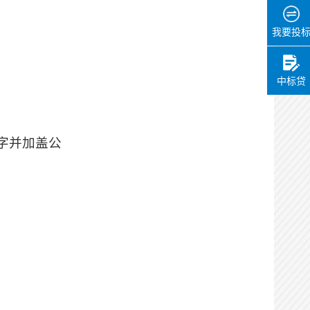
我要投
中标贷
字并加盖公