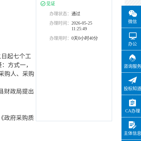
见证
办理状态：
通过
微信
办理时间：
2026-05-25
11:25:49
办理用时：
0天0小时40分
办公
之日起七个工
质疑：方式一，
咨询服
采购人、采购
投标知
县财政局提出
CA办理
《政府采购质
主体信