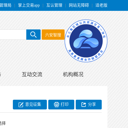
管理局
|
掌上交易app
|
互认管理
|
网站无障碍
|
适老版
六安智搜
务
互动交流
机构概况
意见征集
打印
分享
选择