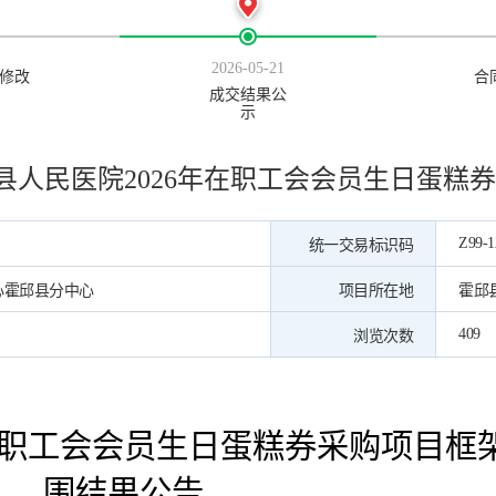
2026-05-21
修改
合
成交结果公
示
县人民医院2026年在职工会会员生日蛋糕
Z99-1
统一交易标识码
心霍邱县分中心
项目所在地
霍邱
409
浏览次数
年在职工会会员生日蛋糕券采购项目框
围结果公告