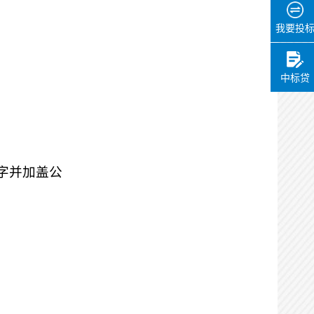
办理用时：
0天0小时11分
我要投
中标贷
字并加盖公