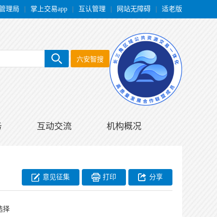
管理局
|
掌上交易app
|
互认管理
|
网站无障碍
|
适老版
六安智搜
务
互动交流
机构概况
意见征集
打印
分享
选择