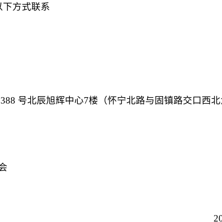
以下方式联系
3388 号北辰旭辉中心7楼（怀宁北路与固镇路交口西
会
2