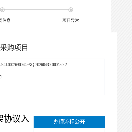
同信息
项目异常
券采购项目
234140076900449XQ-20260430-000130-2
县
架协议入
办理流程公开