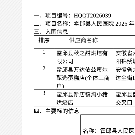
一、项目编号：
HQQT20260
39
二、项目名称：
霍邱县人民医院
202
三、入围信息
排序
供应商
名称
1
霍邱县秋之甜烘培有
安徽省
限公司
阳锦绣
2
霍邱县万达依兹蜜尔
安徽省
甄选蛋糕店
(个体工商
达金街
户)
3
霍邱县新店镇淘小猪
霍邱县
烘焙店
交叉口
四、主要标的信息
名称：霍邱县人民医