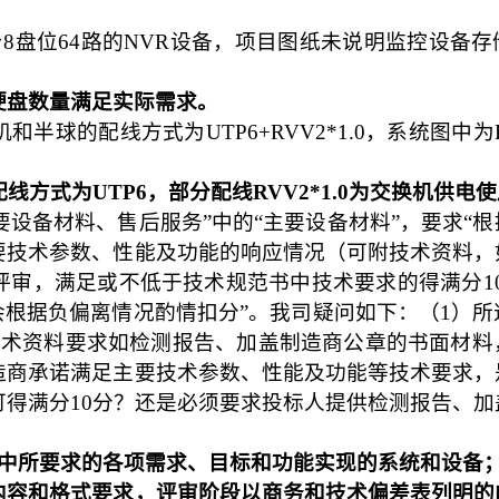
台
8
盘位
64
路的
NVR
设备，项目图纸未说明监控设备存
硬盘数量满足实际需求。
机和半球的配线方式为
UTP6+RVV2*1.0
，系统图中为
配线方式为
UTP6
，部分配线
RVV2*1.0
为交换机供电使
要设备材料、售后服务”中的“主要设备材料”，要求“
要技术参数、性能及功能的响应情况（可附技术资料，
评审，满足或不低于技术规范书中技术要求的得满分
1
会根据负偏离情况酌情扣分”。我司疑问如下：（
1
）所
技术资料要求如检测报告、加盖制造商公章的书面材料
造商承诺满足主要技术参数、性能及功能等技术要求，
可得满分
10
分？还是必须要求投标人提供检测报告、加
中所要求的各项需求、目标和功能实现的系统和设备
内容和格式要求，评审阶段以商务和技术偏差表列明的