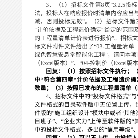
3
、（
1
）招标文件第
8
页“
3.2.5
投标
法，投标人在响应报价时清单内容应当
减，否则投标无效”。（
2
）招标文件第
“计价依据及工程造价确定”给定的范围
的工程量清单计价表进行报价”。招标文
标文件附件文件给出了“
03-
工程量清单
绿色智慧安息堂智能化工程”，请问本项目
（
Excel
版本）”、“
04-
控制价（
Excel
版本
回复：（
1
）按照招标文件执行；
中“符合第四章“计价依据及工程造价确
数量；（
3
）按照已发布的工程量清单（
4
、招标文件中的“投标文件格式”
文件格式的目录软件版中无位置上传，
件版的“施工组织设计”模块中或者“其他
目班子”、“企业实力”上传至软件版的“
中的投标文件格式，多出的“信用等级”、
回复：
（
1
）可以不上传，由投标人