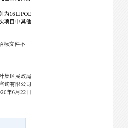
别为
16
口
POE
次项目中其他
招标文件不一
叶集区民政局
咨询有限公司
02
6
年
6
月
22
日