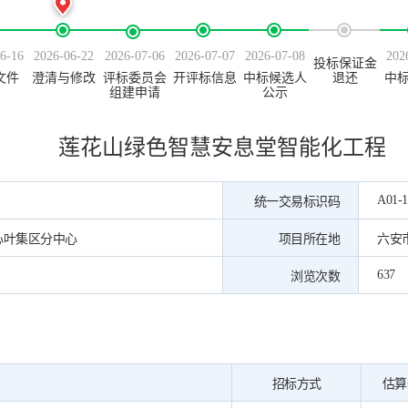
6-16
2026-06-22
2026-07-06
2026-07-07
2026-07-08
202
投标保证金
文件
澄清与修改
评标委员会
开评标信息
中标候选人
退还
中
组建申请
公示
莲花山绿色智慧安息堂智能化工程
A01-1
统一交易标识码
心叶集区分中心
项目所在地
六安
637
浏览次数
招标方式
估算