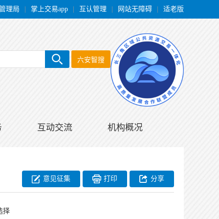
管理局
|
掌上交易app
|
互认管理
|
网站无障碍
|
适老版
六安智搜
务
互动交流
机构概况
意见征集
打印
分享
选择