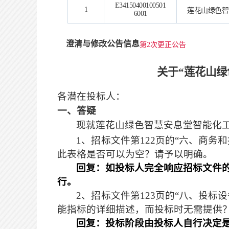
E34150400100501
1
莲花山绿色智
6001
澄清与修改公告信息
第2次更正公告
关于
“莲花山绿
各潜在投标人：
一、答疑
现就
莲花山绿色智慧安息堂智能化
1
、招标文件第
122
页的
“
六、商务和
此表格是否可以为空？请予以明确。
回复：如投标人完全响应招标文件
行。
2
、招标文件第
123
页的“八、投标
能指标的详细描述，而投标时无需提供
回复：
投标阶段由投标人自行决定