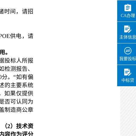
储时间，请招
CA办理
POE
供电，请
主体信
用。
我要投
根据投标人所报
如检测报告、
0
分。“如有偏
中标贷
述的主要系统
，如果仅提供
是否可认同为
盖制造商公章
；（
2
）技术资
内容作为评分