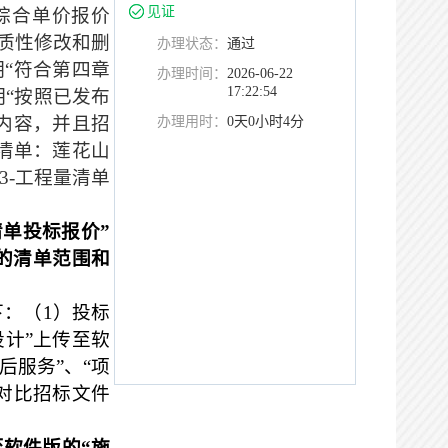
见证
综合单价报价
质性修改和删
办理状态：
通过
明“符合第四章
办理时间：
2026-06-22
17:22:54
明“按照已发布
内容，并且招
办理用时：
0天0小时4分
版清单：莲花山
3-
工程量清单
清单投标报价”
的清单范围和
下：（
1
）投标
设计”上传至软
后服务”、“项
对比招标文件
至软件版的“施