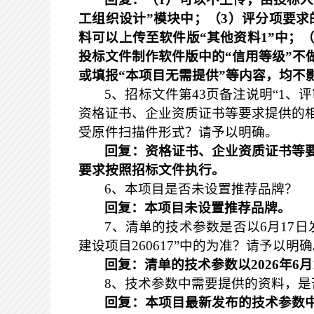
工组织设计”模块中；（
3
）评分项要求的
料可以上传至软件版“其他资料
1
”中；
投标文件制作软件版中的“信用等级”不
或填报“本项目无需提供”等内容，均不
5
、招标文件第
43
页备注说明“
1
、评
资格证书、企业资质证书等要求提供的
受原件扫描件形式？请予以明确。
回复：资格证书、企业资质证书等
要求按照招标文件执行。
6
、本项目是否未设置推荐品牌？
回复：本项目未设置推荐品牌。
7
、清单的技术参数是否以
6
月
17
日
建设项目
260617
”中的为准？请予以明确
回复：清单的技术参数以
2026
年
6
月
8
、技术参数中需要提供的资料，是
回复：本项目最新发布的技术参数