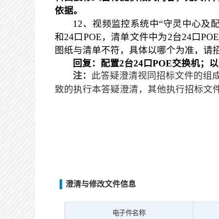
依据。
12
、视频监控系统中“守灵中心及
和
24
口
POE
，清单文件中为
2
台
24
口
PO
图纸与清单不符，具体以哪个为准，请
回复：配置
2
台
24
口
POE
交换机；以
注：
此答疑澄清视同招标文件的组
致的执行本答疑澄清，其他执行招标文
澄清与修改文件信息
电子件名称