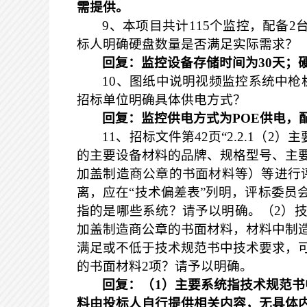
需提供。
9
、本项目共计
115
个监控，配备
2
标人明确硬盘数量是否满足实际需求？
回复：监控设备存储时间为
30
天；
10
、图纸中说明视频监控系统中枪
招标单位明确具体供电方式？
回复：监控供电方式为
POE
供电，
11
、招标文件第
42
页“
2.2.1
（
2
）主
的主要设备材料的品牌、规格型号、主
加盖制造商公章的书面材料等）等进行
离，应在“技术偏差表”列明，评标委员
指的是哪些系统？请予以明确。（
2
）
加盖制造商公章的书面材料，材料中制
满足或不低于技术规范书中技术要求，
的书面材料
2
项？请予以明确。
回复：（
1
）主要系统指技术规范书
料由投标人自行提供相关内容，无具体