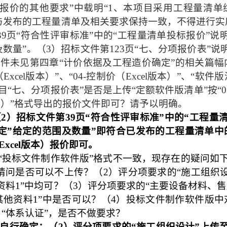
报价的其他要求”中载明“
1
、本项目采用工程量清单
与发布的工程量清单及相关要求保持一致，不得进行实
39
页“符合性评审标准”中的“工程量清单投标报价”说
及数量”。（
3
）招标文件第
123
页“七、分项报价表”说
件未见第四章“计价依据及工程造价确定”的相关篇幅
（
Excel
版本）”、“
04-
控制价（
Excel
版本）”、“软件
“七、分项报价表”是否是上传“定额软件版清单”按“
0
）”格式导出的报价文件即可？请予以明确。
（
2
）招标文件第
39
页“符合性评审标准”中的“工程量
定”给定的范围及数量”即符合已发布的工程量清单中
Excel
版本）报价即可。
与“投标文件制作软件版”格式不一致，现存在的疑问如
请问是否可以不上传？（
2
）评分项要求的“施工组织
资料
1
”中均可？（
3
）评分项要求的“主要设备材料、售
其他资料
1
”中是否可以？（
4
）投标文件制作软件版中
“体系认证”，是否不做要求？
自行确定；（
2
）评分项要求的“施工组织设计”上传