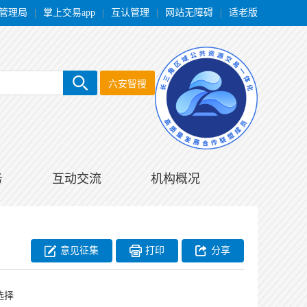
管理局
|
掌上交易app
|
互认管理
|
网站无障碍
|
适老版
六安智搜
务
互动交流
机构概况
意见征集
打印
分享
选择