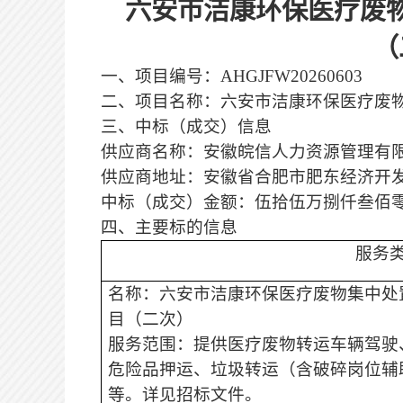
六安市洁康环保医疗废
（
一、
项目编号：
AHGJFW20260
603
二、项目名称：
六安市洁康环保医疗废
三、
中标（
成交）信息
供应商名称：安徽皖信人力资源管理有
供应商地址：
安徽省合肥市肥东经济开
中标（
成交）金额：
伍拾伍万捌仟叁佰
四、主要标的信息
服务
名称：
六安市洁康环保医疗废物集中处
目（二次）
服务范围：
提供
医疗废物转运车辆驾驶
危险品押运、垃圾转运（含破碎岗位辅
等。
详见招标文件。