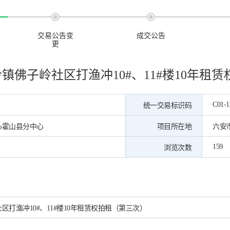
交易公告变
成交公告
更
镇佛子岭社区打渔冲10#、11#楼10年租
C01-1
统一交易标识码
心霍山县分中心
项目所在地
六安
159
浏览次数
打渔冲10#、11#楼10年租赁权拍租（第三次）