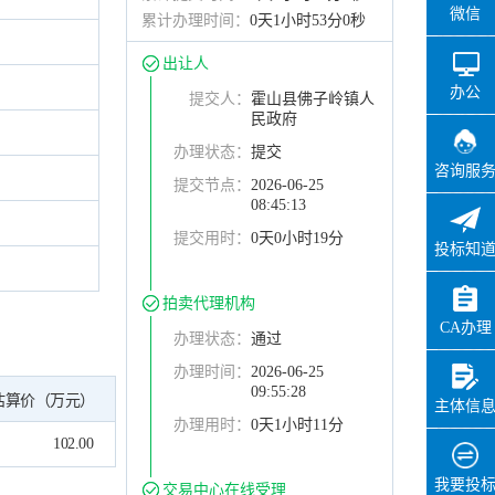
微信
累计办理时间：
0天1小时53分0秒
出让人
办公
提交人：
霍山县佛子岭镇人
民政府
办理状态：
提交
咨询服
提交节点：
2026-06-25
08:45:13
提交用时：
0天0小时19分
投标知
拍卖代理机构
CA办理
办理状态：
通过
办理时间：
2026-06-25
09:55:28
估算价（万元）
主体信
办理用时：
0天1小时11分
102.00
我要投
交易中心在线受理