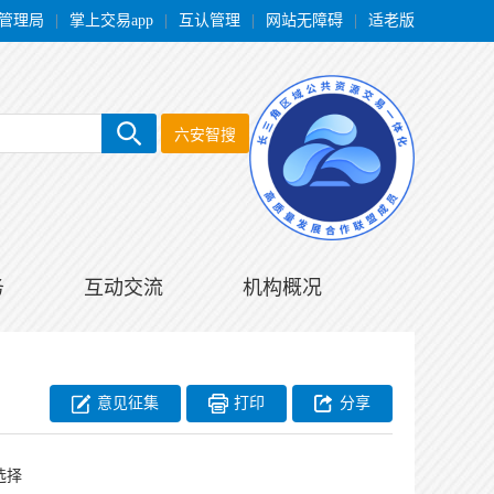
管理局
|
掌上交易app
|
互认管理
|
网站无障碍
|
适老版
六安智搜
务
互动交流
机构概况
意见征集
打印
分享
选择