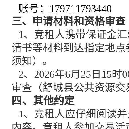
账号：
179711793440
三、
申请材料和资格审查
1、竞租人携带保证金
请书等材料到达指定地点
须知）。
2、
202
6
年
6
月
25
日
1
5
时
0
审查（舒城县公共资源交
四、
其他约定
1、竞租人应仔细阅读
内容。竞租人参加交易活