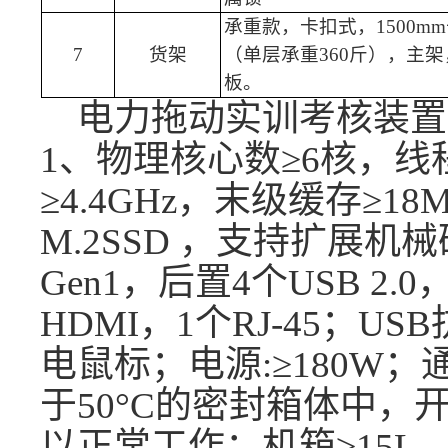
承重款，卡扣式，
150
0
mm
7
货架
（单层承重360斤），主
板。
电力拖动实训考核装置
1、物理核心数≥6核，线
≥4.4GHz，末级缓存≥18
M.2SSD ，支持扩展机械
Gen1，后置4个USB 2.0
HDMI，1个RJ-45；U
电鼠标；电源:≥180W
于50°C的密封箱体中，
以正常工作；机箱≥15