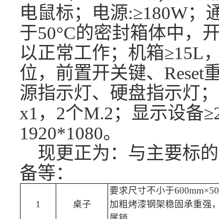
电鼠标；电源:≥180W
于50°C的密封箱体中，
以正常工作；机箱≥15
位，前置开关键、Rese
源指示灯、硬盘指示灯；不少于
x1，2个M.2；显示设备≥
1920*1080。
现更正为：与主要标的
备等
：
要求尺寸不小于
6
00mm×
5
1
桌子
加粗烤漆钢架稳固承重强
属锁