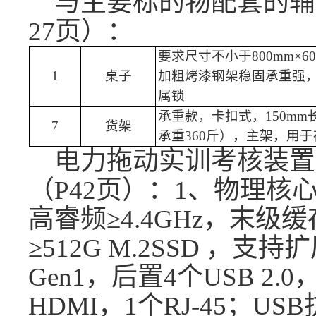
与主要标的物配套的辅
27页
）：
要求尺寸不小于
800mm×
1
桌子
加粗烤漆钢架稳固承重强
属锁
承重款，卡扣式，
150m
7
货架
承重360斤），主架，用
电力拖动实训考核装置
（
P42页
）：
1、物理核心
高睿频≥4.4GHz，末级缓
≥512G M.2SSD ，支
Gen1，后置4个USB 2.0
HDMI，1个RJ-45；U