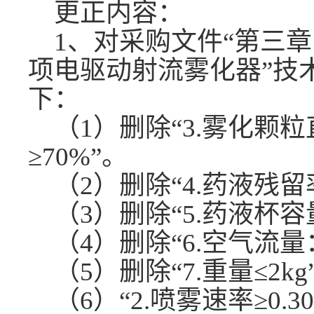
更正内容：
1、
对采购文件
“第三章
项电驱动射流雾化器”技
下：
（
1）删除“3.雾化颗
≥70%”。
（
2）删除“4.药液残留率
（
3）删除“5.药液杯容量
（
4）删除“6.空气流量：8
（
5）删除“7.重量≤2kg
（
6）“
2.喷雾速率≥0.30m