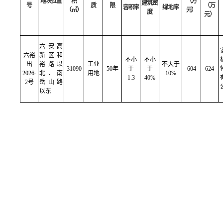
地块位置
积
（万
建筑密
号
质
限
（万
容积率
绿地率
（
㎡
）
元）
度
元）
六安高
六裕
新区和
不小
不小
出
裕路以
工业
不大于
31090
50
年
于
于
604
624
2026-
北、南
用地
10%
1.3
40%
2
号
岳山路
以东