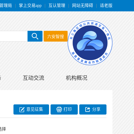
管理局
|
掌上交易app
|
互认管理
|
网站无障碍
|
适老版
六安智搜
务
互动交流
机构概况
意见征集
打印
分享
选择