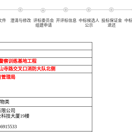
文件
澄清与修改
评标委员会
开评标信息
中标候选人
投标保证金
中
组建申请
公示
退还
警察训练基地工程
山寺路交叉口消防大队北侧
设管理局
物类
有限公司
科技大厦19楼
6915533