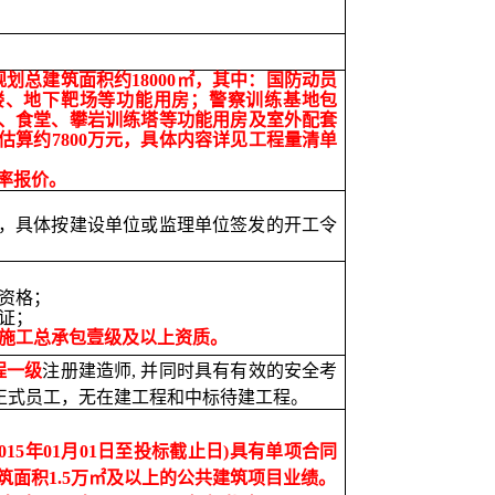
，规划总建筑面积
约
1
8000
㎡，其中
：
国防动员
楼、地下靶场等功能用房；警察训练基地包
、食堂、攀岩训练塔等功能用房
及
室外配套
估算
约
78
00
万元
，
具体内容详见工程量清单
率报价。
，具体按建设单位或监理单位签发的开工令
人资格；
可证；
施工总承包壹级
及
以上资质。
程
一级
注册建造师, 并同时具有有效的安全考
正式员工，无在建工程和中标待建工程。
015年01月01日至投标截止日)具有单项合同
面积1.
5
万㎡及以上的公共建筑项目业绩。