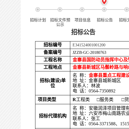
招标计划
招标文件预
项目信息
招标公告
招标
公示
招标公告
招标编号
E341524001001200
备案编号
JZZB-GC-20180763
工程名称
金寨县国防动员指挥中心及
工程地点
金寨
县新城区
马鬃岭路与
响
名
称：
金寨县重点工程建
招标(建设)单
地
址：金寨县城新城区
位
联系人：林
波
电
话：0564-7350892
项目类型
R
工程类
□
服务类
□
货
名 称：安徽润泽项目管理
地 址：六安市梅山南路农业
招标代理机构
联系人：张工
电 话：0564-3371588、1515