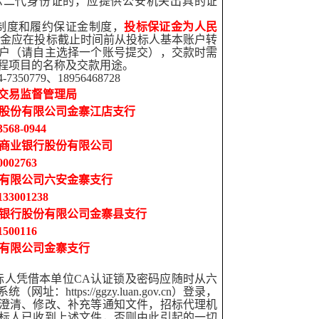
示二代身份证的，应提供公安机关出具的证
制度和履约保证金制度，
投标保证金为人民
证金应在投标截止时间前从投标人基本账户转
户（请自主选择一个账号提交），交款时需
程项目的名称及交款用途。
350779、18956468728
交易监督管理局
行股份有限公司金寨江店支行
568-0944
村商业银行股份有限公司
002763
份有限公司六安金寨支行
33001238
蓄银行股份有限公司金寨县支行
500116
份有限公司金寨支行
标人凭借本单位CA认证锁及密码应随时从六
https://ggzy.luan.gov.cn）登录，
澄清、修改、补充等通知文件，招标代理机
标人已收到上述文件，否则由此引起的一切