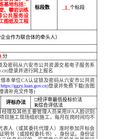
练基地包括
：
标段数
1
个标段
堂、攀岩训练
等公共服务设
工图纸及工程
的企业作为联合体的牵头人）
0
分
锁及密码从六安市公共资源交易电子服务系
an.gov.cn)登录并进行网上报名
借本单位CA认证锁及密码从六安市公共资
：
https://ggzy.luan.gov.cn
)登录并免费下载(含图
澄清补充文件等)
□经评审最低投标价法
评标办法
R
综合评估法
目经理及其他主要管理人员采用IFA人脸识别
项目施工现场组织施工，每月在岗时间均不
代表人（或其委托代理人）准时参加开标会
证明书（或授权委托书）、身份证。身份证