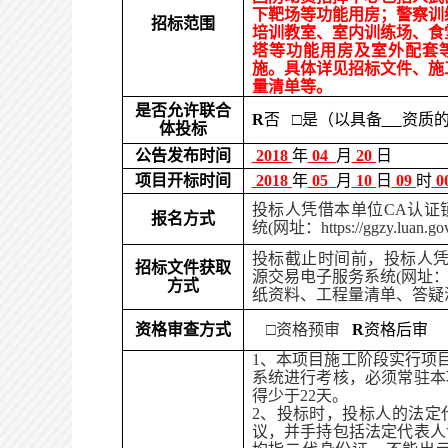
下靶场等功能用房；警察训
招标范围
培训教室、室内训练场、食
塔等功能用房
及
室外配套
施
。具体详见招标文件、施
量清单等。
是否允许联合
R
否 □是（以具备
资质
体投标
公告发布时间
2018
年
04
月
20
日
项目开标时间
2018
年
0
5
月
10
日
09
时
0
投标人凭借本单位CA认证
报名方式
统(网址：https://ggzy.lu
投标截止时间前，投标人凭
招标文件获取
源交易电子服务系统(网址
方式
纸资料、工程量清单、答疑
资格审查方式
□资格预审
R
资格后审
1、本项目施工阶段实行项
系统进行考核，必须常驻本
得少于22天。
2、投标时，投标人的法定
议，并手持包括法定代表人