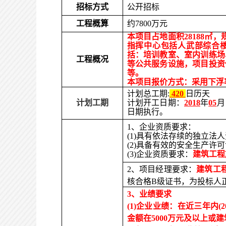
招标方式
公开招标
工程概算
约
7800
万元
本
项目占地面积28188㎡
指挥中心包括人武部综合
括
：
培训教室、室内训练场
工程概况
等公共服务设施
，
项目投资
等。
本项目报价方式：采用下浮
计划总工期:
420
日历天
计划工期
计划开工日期：
2018
年
0
5
月
日期执行。
1、企业资质要求：
(1)具有依法存续的独立法
(2)具备有效的安全生产许
(3)企业资质要求：
建筑
工程
2、项目经理要求：
建筑
工
核合格B级证书，为投标人
3、业绩要求
(1)
企业业绩：在近三年内(2
金额在
5000
万元及以上或建筑