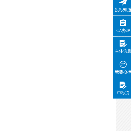
投标知
CA办理
主体信
我要投
中标贷