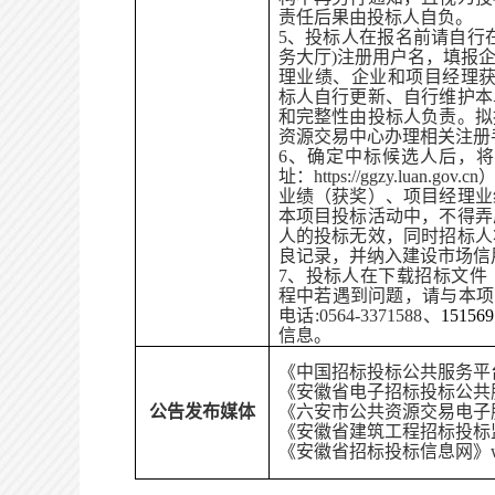
责任后果由投标人自负。
5、投标人在报名前请自行
务大厅)注册用户名，填报
理业绩、企业和项目经理获
标人自行更新、自行维护本
和完整性由投标人负责。拟
资源交易中心办理相关注册手续
6、确定中标候选人后，
址：https://ggzy.lua
业绩（获奖）、项目经理业
本项目投标活动中，不得弄
人的投标无效，同时招标人
良记录，并纳入建设市场信
7、投标人在下载招标文件
程中若遇到问题，请与本项
电话:0564-3371588、
151569
信息。
《中国招标投标公共服务平台》http:
《安徽省电子招标投标公共服务平台》h
公告发布媒体
《六安市公共资源交易电子服务系统》 h
《安徽省建筑工程招标投标监管网》
《安徽省招标投标信息网》www.a