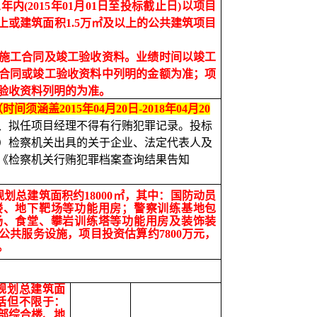
内(2015年01月01日至投标截止日)以项目
上或建筑面积1.
5
万㎡及以上的公共建筑项目
施工
合同及竣工验收资料。业绩时间以竣工
合同或竣工验收资料中列明的金额为准；项
验收资料列明的为准。
（时间须涵盖2015年04月
20
日-2018年04月
20
、拟任项目经理不得有行贿犯罪记录。投标
）检察机关出具的关于企业、法定代表人及
《检察机关行贿犯罪档案查询结果告知
，规划总建筑面积
约
1
8000
㎡，其中
：
国防动员
楼、地下靶场等功能用房；警察训练基地包
场、食堂、攀岩训练塔等功能用房
及装饰装
公共服务设施
，
项目投资估算
约
78
00
万元
，
。
，规划总建筑面
括但不限于
：
部综合楼、地