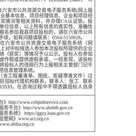
在六安市公共资源交易电子服务系统(网上服
企业基本信息、项目经理信息、企业和项目经
奖情况等相关资料，并办理CA认证锁。投
单位信息，以上所有信息的真实性、准确性
报名参加我县项目投标的，请在六安市公共
，如有问题请联系：0564-5150928。
将在六安市公共资源交易电子服务系统（网
n.gov.cn）上对中标候选人参加本次投标所提供的企业
绩（获奖）等情况予以公示。投标人在参加
虚作假或提供虚假承诺，一经发现，该投标
将投标人的违规行为上报相关主管部门记不
用信息管理系统。
（含工程量清单、图纸、答疑澄清文件）过
目招标代理机构联系，联系人：张工 联系
15533
。在咨询过程中不得透露投标人自身
//www.cebpubservice.com
ttp://www.ahzbtb.gov.cn
ttps://ggzy.luan.gov.cn
www.act.org.cn
htba.org.cn