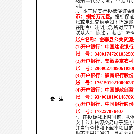
均指二代身份证，不能出
明。
3、本工程实行投标保证金
币：
捌拾万元整
。投标保
账或电汇交纳至如下指定账
在附言中注明此款所对应工
联系人： 陈胜 ，电话：0564-7
账户名称：金寨县公共资源
(1)开户银行：中国建设银
账 号：34001747201052503
(2)开户银行：安徽金寨农
账 号：20000278890610300
(3)开户银行：徽商银行股
账 号：17615010210000281
(4)开户银行：中国邮政储
账 号：93400101001467891
备 注
(5)开户银行：中国银行股
账 号：178227076407
4、在投标截止时间前，投
安市公共资源交易电子服务系统（网址：
并自行查找和下载本项目的
构不再另行通知，且视为投