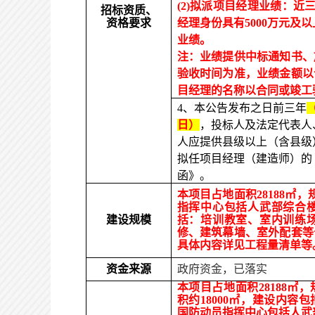
(2)
拟派项目经理业绩：近三年
招标资质、
资格要求
经理身份具有
5000
万元及以
业绩。
注：业绩提供
中标通知书、
验收时间为准，业绩金额以
目经理的名称以合同或竣工
4、本公告发布之日前三年
日）
，投标人及法定代表人
人应提供县级以上（含县级
拟任项目经理（建造师）的
函》。
本
项目占地面积28188㎡
指挥中心包括人武部综合
建设规模
括
：
培训教室、室内训练
修、建筑幕墙、
室外配套等
具体内容详见工程量清单等
资金来源
政府资金，已落实
本
项目占地面积28188㎡
积
约
18000
㎡，
建设内容
包
国防动员指挥中心包括人武