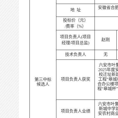
安徽省合
地
址
投标价（元）
/费率（%）
项目负责人
(项目
赵刚
经理/项目总监)
技术负责人
无
六安市叶
202
5
年度
校迁址新
项目
负责人
获奖
工程
“皋
第三中标
合办公楼
候选人
程
“皋城杯
六安市叶
新城中学
项目
负责人
业绩
安农村商