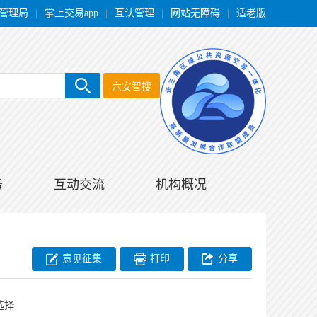
管理局
|
掌上交易app
|
互认管理
|
网站无障碍
|
适老版
六安智搜
务
互动交流
机构概况
意见征集
打印
分享
选择