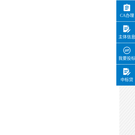
CA办理
主体信
我要投
中标贷