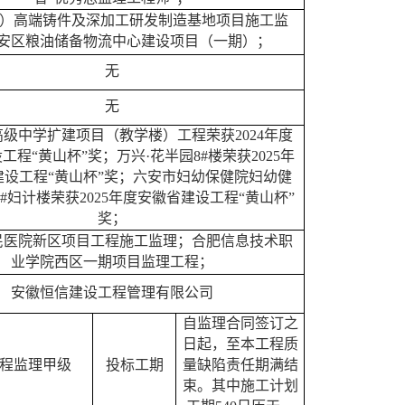
安）高端铸件及深加工研发制造基地项目施工监
安区粮油储备物流中心建设项目（一期）；
无
无
高级中学扩建项目（教学楼）工程荣获
2024年度
工程“黄山杯”奖；
万兴
·花半园8#楼
荣获
202
5
年
建设工程
“黄山杯”奖；
六安市妇幼保健院妇幼健
1#妇计楼
荣获
202
5
年度安徽省建设工程
“黄山杯”
奖；
民医院新区项目工程施工监理；合肥信息技术职
业学院西区一期项目监理工程；
安徽恒信建设工程管理有限公司
自监理合同签订之
日起，至本工程质
程监理甲级
投标工期
量缺陷责任期满结
束。其中施工计划