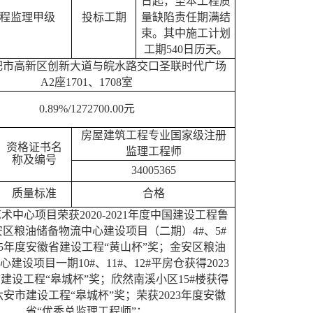
日起，至本工程质
程监理甲级
投标工期
量缺陷责任期满结
束。其中施工计划
工期
540日历天。
肥市高新区创新大道与皖水路交口圣联时代广场
A2座1701、1708室
0.89%/
1272700
.00元
房屋建筑工程专业国家级注册
资格证书名
监理工程师
称及编号
34005365
质量标准
合格
艺术中心项目荣获
2020-2021年度中国建设工程鲁
区粮油储备物流中心建设项目（二期）4#、5#
25年度安徽省建设工程“黄山杯”奖；金安区粮油
建设项目一期10#、11#、12#平房仓获得2023
建设工程“皋城杯”奖；欣然南溪小区15#楼获得
度六安市建设工程“皋城杯”奖；
荣获
2023年度安徽
省“优秀总监理工程师”；