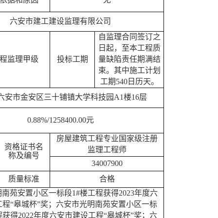
六安市建工建设监理有限公司
自监理合同签订之
日起，至本工程质
程监理甲级
投标工期
量缺陷责任期满结
束。其中施工计划
工期
540日历天。
六安市金安区三十铺镇大学科技园
A1楼16层
0.88%/
1258400
.00元
房屋建筑工程专业国家级注册
资格证书名
监理工程师
称及编号
34007900
质量标准
合格
明南苑安置小区一标段
1#楼工程获得2023年度六
工程“皋城杯”奖；六安市光明南苑安置小区一标
程获得2022年度六安市建设工程“皋城杯”奖；六