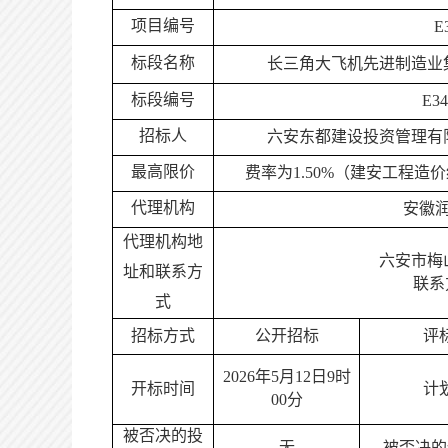
项目编号
E
标段名称
长三角大飞机先进制造业
标段编号
E34
招标人
六安东都建设投资管理有
最高限价
费率为
1.
5
0%
（建安工程造价
代理机构
安徽
代理机构地
六安市梅
址和联系方
联系
式
招标方式
公开招标
评
202
6
年
5
月
12
日
9
时
开标时间
计
0
0分
被否决的投
无
被否决的