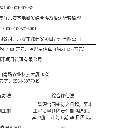
341500001005036
集群六安基地研发综合楼及周边配套监理
1500001005036001
限公司、六安东都建安项目管理有限公司
约
14300万元，监理费估算价约214.50万元）
润泽项目管理有限公司
山南路农业科技大厦
19楼
方式：
0564-3377949
标办法
综合评估法
自监理合同签订之日起，至本
划工期
工程质量缺陷责任期满结束。
其中施工计划工期
540日历天。
依据和原因
无