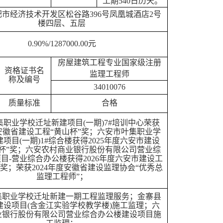
工期
540日历天。
肥市经济技术开发区松谷路
396号凤凰城酒店2号
楼四层、五层
0.90%/
1287000
.00元
房屋建筑工程专业国家级注册
资格证书名
监理工程师
称及编号
34010076
质量标准
合格
集职业学校迁址新建项目
(一期
)7#
培训中心荣获
安徽省建设工程
“黄山杯”奖；六安市叶集职业学
建项目(一期
)
1
#
综合楼
获得
202
5
年度六安市建设
城杯”奖；六安农村商业银行股份有限公司营业综
项目
-
营业综合办公楼获得
202
6
年度六安市建设工
”奖；
荣获
2024年度安徽省建设监理协会“优秀总
监理工程师”；
集职业学校迁址新建一期工程监理服务；金寨县
建设项目
(
含金江实验学校教学楼
)
施工监理；六
业银行股份有限公司营业综合办公楼建设项目施