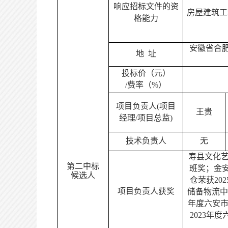
响应招标文件的资
房屋建筑工
格能力
安徽省合
地
址
投标价（元）
/费率（%）
项目负责人
(项目
王贵
经理/项目总监)
技术负责人
无
寿县文化
第二中标
班奖；金安
候选人
仓荣获20
项目
负责人
获奖
储备物流中心
年度六安市
2023年