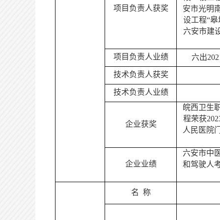
项目
负责人
获奖
安市光明南
设工程“皋
六安市建设
项目
负责人
业绩
六出
2
技术负责人获奖
技术负责人业绩
皖西卫生
程荣获
2
企业获奖
人民医院门
六安市中
企业业绩
和驾驶人
名
称