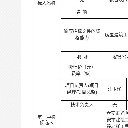
标人名称
名
称
响应招标文件的资
房屋建筑工
格能力
地
址
安徽省
投标价（元）
/费率（%）
项目负责人
(项目
汪玉珍
经理/项目总监)
技术负责人
无
六安市光
第一中标
安市建设
候选人
段2#楼工