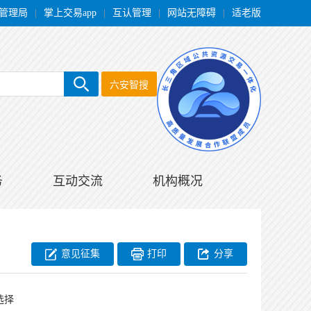
管理局
|
掌上交易app
|
互认管理
|
网站无障碍
|
适老版
六安智搜
务
互动交流
机构概况
意见征集
打印
分享
选择