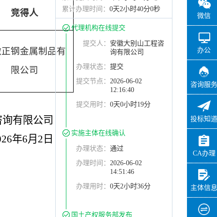
累计办理时间：
0天2小时40分0秒
竞得人
微信
代理机构在线提交
提交人：
安徽大别山工程咨
徽正钢金属制品有
办公
询有限公司
办理状态：
提交
限公司
提交节点：
2026-06-02
咨询服
12:16:40
提交用时：
0天0小时19分
咨询有限公司
投标知
实施主体在线确认
026年6月2日
办理状态：
通过
CA办理
办理时间：
2026-06-02
14:51:46
办理用时：
0天2小时36分
主体信
国土产权服务部发布