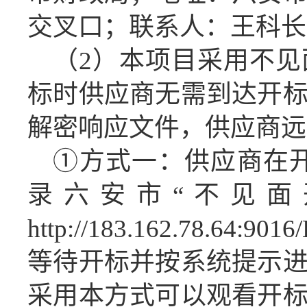
交叉口；联系人：
王科长
（
2
）
本项目采用不见
标时
供应商
无需
到达
开
解密
响应
文件，
供应商
远
①方式一：
供应商
在
录六安市“不见面
http://183.162.78.64:9016
等待开标并按系统提示
采用本方式可以观看开