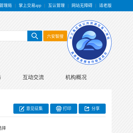
管理局
|
掌上交易app
|
互认管理
|
网站无障碍
|
适老版
六安智搜
务
互动交流
机构概况
意见征集
打印
分享
选择