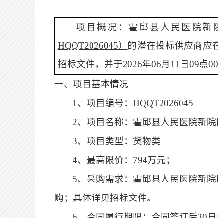
项目概况：
霍邱县人民医院新
HQQT2026045
）
的潜在投标供应商应
招标文件，并于
2026
年
06
月
11
日
09
点
00
一、项目基本情况
1、项目编号：
HQQT2026045
2、项目名称：
霍邱县人民医院新院
3、项目类型：货物类
4
、最高限价：
794万元；
5、
采购需求：
霍邱县人民医院新院
购；具体详见招标文件。
6
、合同履行期限：
合同签订后
30