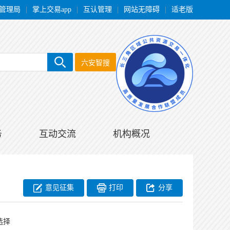
管理局
|
掌上交易app
|
互认管理
|
网站无障碍
|
适老版
六安智搜
务
互动交流
机构概况
意见征集
打印
分享
选择