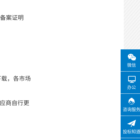
实施主体登记信息
册备案证明
办理状态：
通过
办理时间：
2026-05-20
09:55:20
办理用时：
0天0小时2分
微信
其他业主确认
下载，各市场
办理状态：
通过
办公
办理时间：
2026-05-20
09:56:10
，投标供应商自行更
办理用时：
0天0小时1分
咨询服
代理机构完善信息
投标知
办理状态：
通过