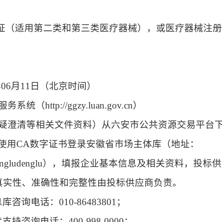
证
（
适用第二类和第三类医疗器械）
，
或
医疗器械注
年
06
月
11
日（北京时间）
ttp://ggzy.luan.gov.cn）
答疑澄清等相关文件资料）从六安市公共资源交易平台
使用CA数字证书登录安徽省市场主体库（地址：
pt-zhutiku/dengludenglu），填报企业基本信息及相关资料
真实性、准确性和完整性由投标供应商负责。
询电话：010-86483801；
咨询电话：400-998-0000；