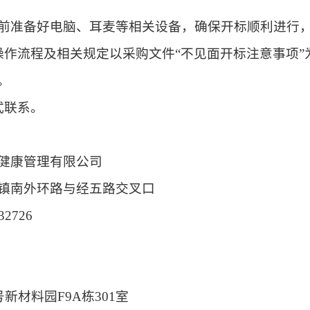
前准备好电脑、耳麦等相关设备，确保开标顺利进行
操作流程及相关规定以
采购文件
“不见面开标
注意事项
。
式联系。
健康管理有限公司
镇南外环路与经五路交叉口
32726
0号新材料园F9A栋301室