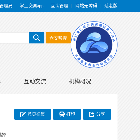
管理局
|
掌上交易app
|
互认管理
|
网站无障碍
|
适老版
六安智搜
务
互动交流
机构概况
意见征集
打印
分享
选择