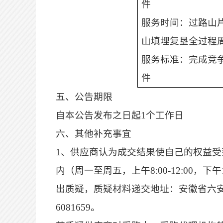
件
服务时间：过路山
山填埋复垦全过程
服务标准：完成竞
件
五、
公告期限
自本公告发布之日起
1个工作日
六
、其他补充事宜
1
、供应商认为
成交
结果使自己的权益受
内（周一至周五，上午
8:00-12:00，下
出质疑，质疑材料递交地址：安徽省六
6081659。