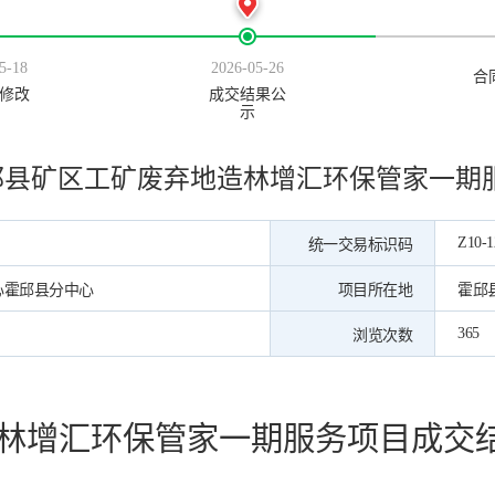
5-18
2026-05-26
合
修改
成交结果公
示
邱县矿区工矿废弃地造林增汇环保管家一期
Z10-1
统一交易标识码
心霍邱县分中心
项目所在地
霍邱
365
浏览次数
林增汇环保管家一期服务项目成交