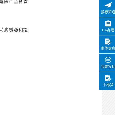
有资产监督管
办理用时：
0天0小时4分
投标知
见证
办理状态：
通过
采购质疑和投
CA办理
办理时间：
2026-05-26
16:13:59
办理用时：
0天0小时5分
主体信
我要投
中标贷