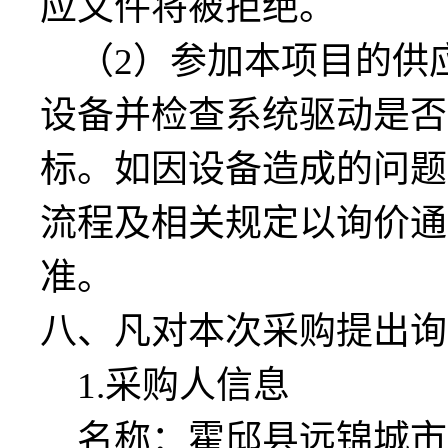
应
文件将被拒绝。
（
2
）
参加本项目的
供
设备
并检查系统驱动是否
标
。
如因设备造成的问题
流程及相关规定以
询价通
准。
八
、凡
对本次
采购
提出询
1
.
采购人信息
名称：
霍邱县远锦城市