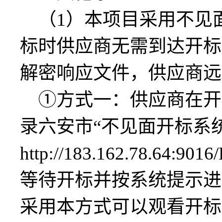
（
1
）
本项目采用不见
标时
供应商
无需
到达
开标
解密
响应
文件，
供应商
远
①方式一：
供应商
在开
录六安市“不见面开标系
http://183.162.78.64:9016
等待开标并按系统提示进
采用本方式可以观看开标