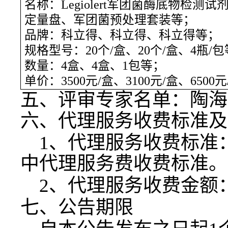
名
称
：
Legiolert军团菌酶底物检测试
定量盘
、
军团菌预处理套装
等；
品牌：
科立得
、
科立得
、
科立得
等；
规格型号：
20个/盒
、
20个/盒
、
4瓶/包
数量：
4盒
、
4盒
、
1包
等；
单价：
3500元
/
盒
、
3100元
/
盒、
6500元
五、评审专家名单：
陶海
六、代理服务收费标准及
1、代理服务收费标准
中代理服务费收费标准。
2、代理服务收费金额
七、公告期限