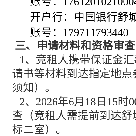
账号：
1761201021000
开户行：中国银行舒
账号：
179711793440
三、
申请材料和资格审查
1、竞租人携带保证金
请书等材料到达指定地点
须知）。
2、
202
6
年
6
月
18
日
15
时
0
查（竞租人
需
提前到达舒
标
二
室）。