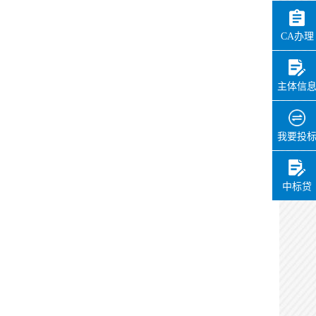
CA办理
主体信
我要投
中标贷