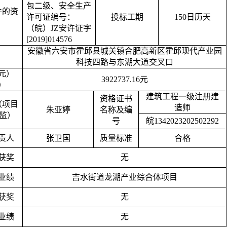
包二级、安全生产
件的资
许可证编号：
投标工期
150日历天
（皖）
JZ安许证字
[2019]014576
安徽省六安市霍邱县城关镇合肥高新区霍邱现代产业园
科技四路与东湖大道交叉口
元）
3922737.16元
）
建筑工程一级注册建
资格证书
（项目
造师
朱亚婷
名称及编
总监）
号
皖
1342023202502292
责人
张卫国
质量标准
合格
获奖
无
业绩
吉水街道龙湖产业综合体项目
获奖
无
业绩
无