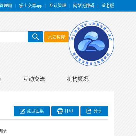
管理局
|
掌上交易app
|
互认管理
|
网站无障碍
|
适老版
六安智搜
务
互动交流
机构概况
意见征集
打印
分享
选择