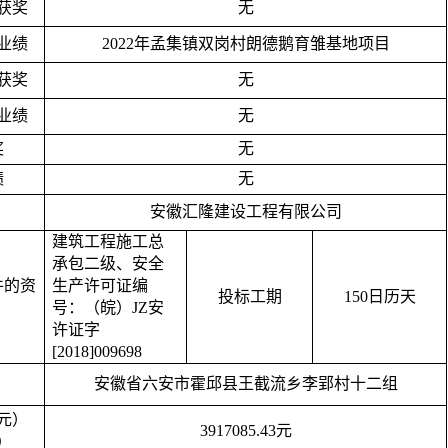
获奖
无
业绩
2022年孟集镇双岗村朗德鹅育雏基地项目
获奖
无
业绩
无
奖
无
绩
无
安徽汇隆建设工程有限公司
建筑工程施工总
承包二级、安全
件的资
生产许可证编
投标工期
150日历天
号：（皖）
JZ安
许证字
[2018]009698
安徽省六安市霍邱县王截流乡李郢村十二组
元）
3917085.43元
）