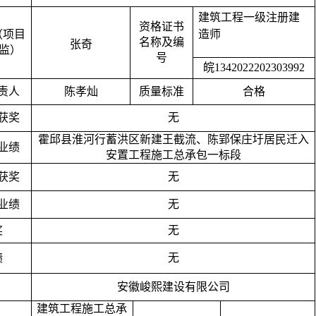
建筑工程一级注册建
资格证书
造师
（项目
名称及编
张奇
总监）
号
皖
1342022202303992
责人
陈孝灿
质量标准
合格
获奖
无
霍邱县淮河行蓄洪区新建王截流、陈郢保庄圩居民迁入
业绩
安置工程施工总承包一标段
获奖
无
业绩
无
奖
无
绩
无
安徽峻熙建设有限公司
建筑工程施工总承