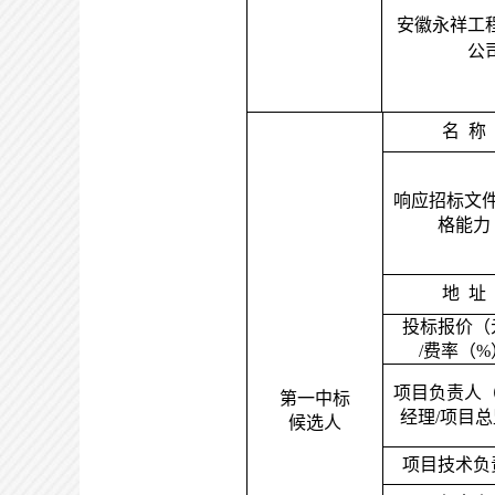
安徽永祥工
公
名
称
响应招标文
格能力
地
址
投标报价（
/费率（%
项目负责人
第一中标
经理
/项目
候选人
项目技术负