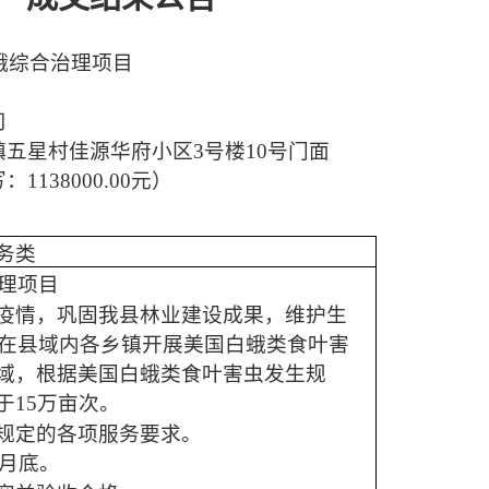
白蛾综合治理项目
司
镇五星村佳源华府小区
3号楼10号门面
写：
1138000.00元）
务类
治理项目
疫情，巩固我县林业建设成果，维护生
年，在县域内各乡镇开展美国白蛾类食叶害
域，根据美国白蛾类食叶害虫发生规
于15万亩次。
规定的各项服务要求。
10月底。