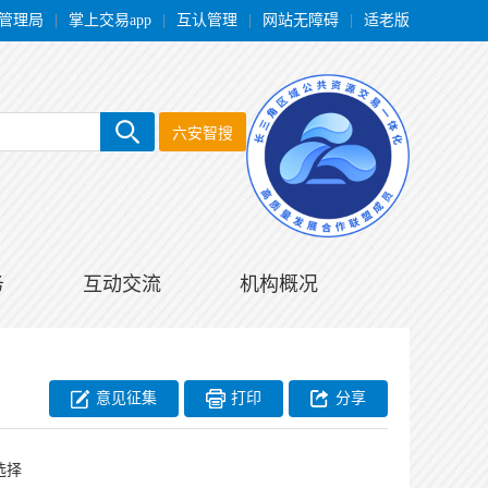
管理局
|
掌上交易app
|
互认管理
|
网站无障碍
|
适老版
六安智搜
务
互动交流
机构概况
意见征集
打印
分享
选择