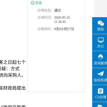
见证
办理状态：
通过
办理时间：
2026-05-25
11:26:45
办理用时：
0天0小时27分
微信
办公
害之日起七个
咨询服
出质疑：方式
统向采购人、
投标知
县财政局提出
CA办理