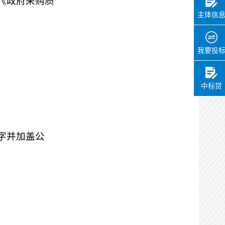
《政府采购质
主体信
我要投
中标贷
字并加盖公