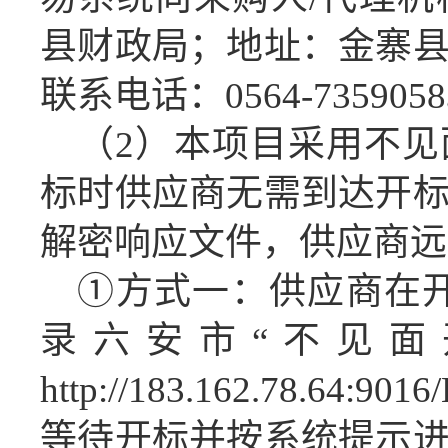
县财政局；地址：金寨
联系电话：0564-735905
（
2
）
本项目采用不见
标时
供应商
无需
到达
开
解密
响应
文件，
供应商
远
①方式一：
供应商
在
录六安市“不见面
http://183.162.78.64:9016
等待开标并按系统提示