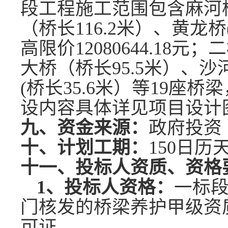
段工程施工范围包含麻河
（桥长116.2米）、黄龙桥
高限价
12080644.18
元；
二
大桥（桥长
95.5米）、
(桥长
35.6
米）等
19
座桥梁
设内容具体详见项目设计
九、资金来源：
政府投资
十、计划工期：
150
日历
十一、投标人资质、资格
1、投标人资格：
一标
门核发的桥梁养护甲级资
可证。