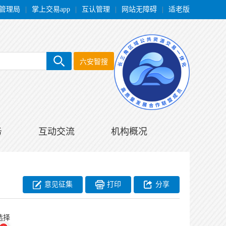
管理局
|
掌上交易app
|
互认管理
|
网站无障碍
|
适老版
六安智搜
务
互动交流
机构概况
意见征集
打印
分享
选择