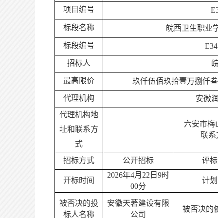
项目编号
E
标段名称
皖西卫生职业
标段编号
E34
招标人
最高限价
玖仟伍佰玖拾壹万捌仟叁
代理机构
安徽
代理机构地
六安市梅
址和联系方
联系
式
招标方式
公开招标
评标
202
6
年
4
月
22
日
9
时
开标时间
计划
0
0分
被否决的投
安徽天著建设有限
被否决的
标人名称
公司