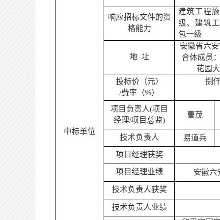
建筑工程施
响应招标文件的资
级
、
建筑工
格能力
包
一
级
安徽省六安
地
址
合体成员
花园大
投标价（元）
捌
/费率（%）
项目负责人
(项目
曹茂
经理/项目总监)
中标
单位
技术负责人
易道兵
项目
经理
获奖
项目
经理
业绩
安徽六
技术负责人获奖
技术负责人业绩