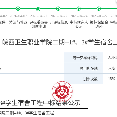
4-02
2026-04-07
2026-04-22
2026-04-22
2026-04-24
2026-05-22
202
文件
澄清与修改
评标委员会
开评标信息
中标候选人
投标保证金
中
组建申请
公示
退还
皖西卫生职业学院二期--1#、3#学生宿舍
A01-1
统一交易标识码
心
项目所在地
六安
1559
浏览次数
#、3#学生宿舍工程
中标
结果
公示
学院二期
--1#、3#学生宿舍工程