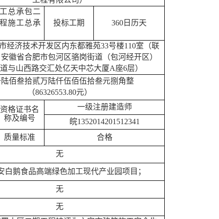
工总承包二
程施工总承
投标工期
360日历天
市经济技术开发区内东都雅苑
33号楼110室（联
：安徽省合肥市包河区骆岗街道（包河经开区）
道与山西路交汇处亿天中芯大厦A座6层）
仟陆佰叁拾贰万陆仟伍佰伍拾叁元捌角整
（
86326553.8
0
元
）
一级注册建造师
资格证书名
称及编号
皖
1352014201512341
质量标准
合格
无
安白鹅食品高端绿色加工现代产业园项目
；
无
无