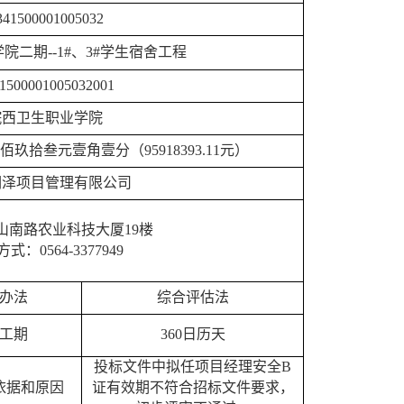
341500001005032
学院二期
--1#、3#学生宿舍工程
1500001005032
001
皖西卫生职业学院
佰玖拾叁元壹角壹分
（
95918393.11
元）
润泽项目管理有限公司
山南路农业科技大厦
19楼
方式：
0564-3377949
办法
综合评估法
工期
360日历天
投标文件中拟任项目经理安全
B
依据和原因
证有效期不符合招标文件要求
，