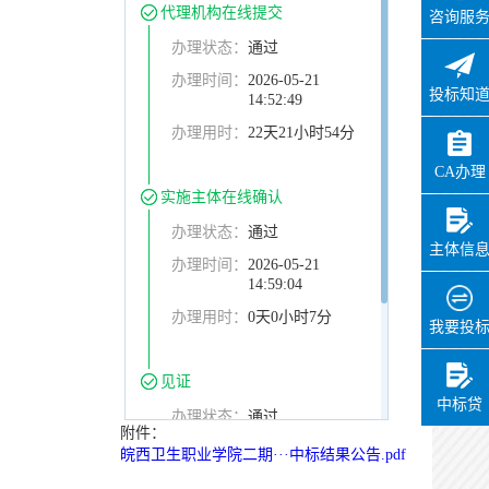
代理机构在线提交
咨询服
办理状态：
通过
办理时间：
2026-05-21
投标知
14:52:49
办理用时：
22天21小时54分
CA办理
实施主体在线确认
办理状态：
通过
主体信
办理时间：
2026-05-21
14:59:04
办理用时：
0天0小时7分
我要投
见证
中标贷
办理状态：
通过
附件：
办理时间：
2026-05-21
皖西卫生职业学院二期···中标结果公告.pdf
17:53:21