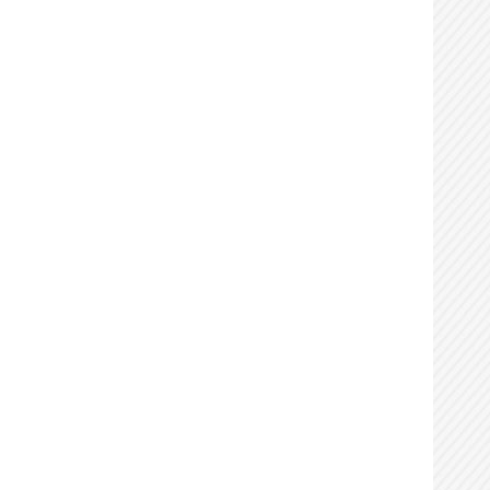
办理用时：
0天0小时9分