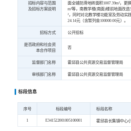
招标内容与范围
面全铺防滑地砖面积1007.39m²，更
及招标方案说明
m²等，南教学楼(南面)楼前地面改造31
²，同时对北教学楼功能室及劳动实践
24.14元（含暂列金100000.00元）。
招标方式
公开招标
是否政府和社会资
否
本合作项目
监督部门名称
霍邱县公共资源交易监督管理局
审核部门名称
霍邱县公共资源交易监督管理局
标段信息
序号
标段编号
标段名称
1
E341522001005100001
霍邱县长集镇中心