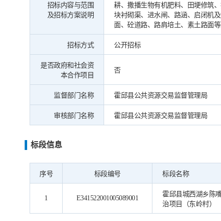
招标内容与范围
耕、撒播生物有机肥料、田埂修筑、
及招标方案说明
块衬砌渠、进水闸、路涵、启闭机及
面、砼道路、路肩培土、素土路面等
招标方式
公开招标
是否政府和社会资
否
本合作项目
监督部门名称
霍邱县公共资源交易监督管理局
审核部门名称
霍邱县公共资源交易监督管理局
标段信息
序号
标段编号
标段名称
霍邱县城西湖乡陈
1
E341522001005089001
治项目（东岭村）