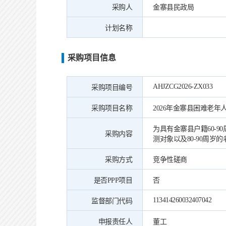
采购人
金寨县民政局
计划名称
采购项目信息
AHJZCG2026-ZX033
采购项目编号
采购项目名称
2026年金寨县困难老
为具有金寨县户籍60-9
采购内容
测对象以及80-90周岁
采购方式
竞争性磋商
是否PPP项目
否
113414260032407042
监督部门代码
申报责任人
董工