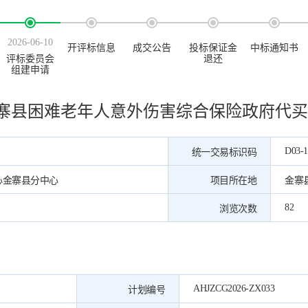
2026-06-10
开评标信息
成交公告
投标保证金
中标通知书
评标委员会
退还
组建申请
年金寨县困难老年人意外伤害综合保险政府代
D03-1
统一交易标识码
心金寨县分中心
项目所在地
金寨
82
浏览次数
AHJZCG2026-ZX033
计划编号