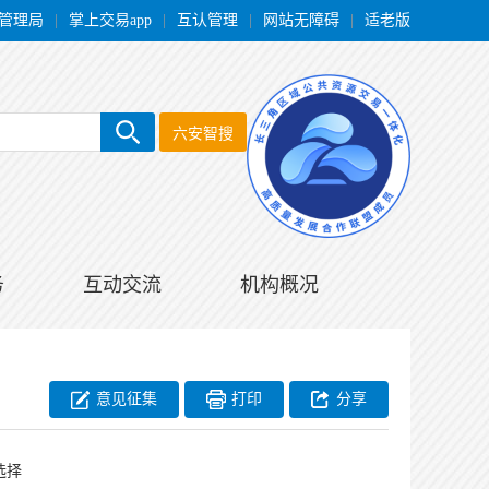
管理局
|
掌上交易app
|
互认管理
|
网站无障碍
|
适老版
六安智搜
务
互动交流
机构概况
意见征集
打印
分享
选择