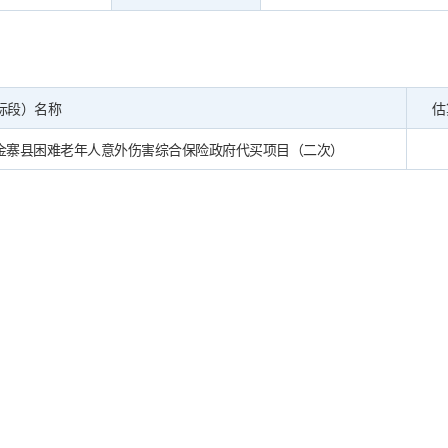
标段）名称
估
6年金寨县困难老年人意外伤害综合保险政府代买项目（二次）