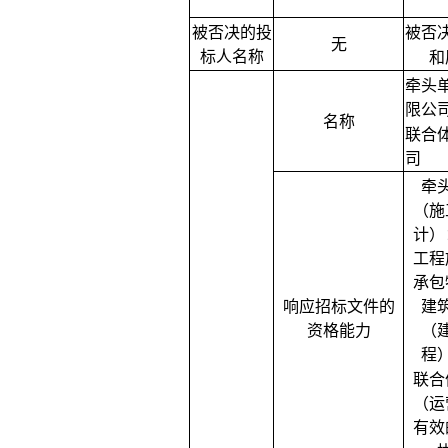
被否决的投
被否
无
标人名称
和
牵头
限公
名称
联合
司
牵
（施
计
）
工程
承包
响应招标文件的
建
资格能力
（
程
联合
（运
有效