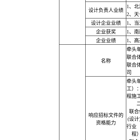
1、
北
设计负责人业绩
2、
天
设计企业业绩
1、
当
企业获奖
1、
南
企业业绩
1、
高
牵头
联合
名称
联合
司
牵头
工）
程施
联合
响应招标文件的
(设计
资格能力
行业
程