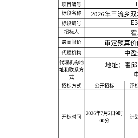
项目编号
标段名称
2026年三流乡
E3
标段编号
招标人
霍
最高限价
审定预算价
中盈
代理机构
代理机构地
地址：
霍邱
址和联系方
式
招标方式
公开招标
评
2026年
7
月
2
日
9时
开标时间
计
00分