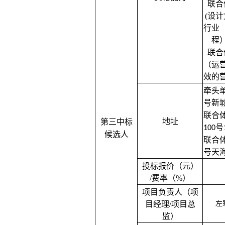
联合
(设计
行业
程
联合
（运
效的
牵头
号新城
联合
地址
第三中标
号
100
候选人
联合
号天海
投标报价（元）
/费率（%）
项目负责人（项
目经理
/项目总
左
监）