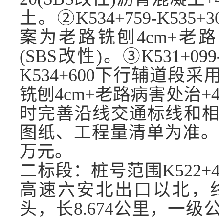
土。②K534+759-K5
案为老路铣刨4cm+老路病
(SBS改性)。③K531+099
K534+600下行辅道
铣刨4cm+老路病害处治+4c
时完善沿线交通标线和
图纸、工程量清单为准
万
元
。
二
标段：桩号范围
K522+
高速六安北出口以北，
头，长8.674公里，一级公