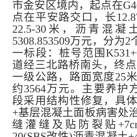
市金安区境内，起点在G
点在平安路交口，长12.
22.5-30米，沥青混
5308.853509
万元，
分为
2
一
标段：桩号范围
K531
道经三北路桥南头，终点在
一级公路，路面宽度25
约3564万元。主要养护方案为
段采用结构性修复，具
+基层混凝土面板病害处治
缝灌缝及贴防裂贴+7cmA
20(SBS改性)沥青混凝土+