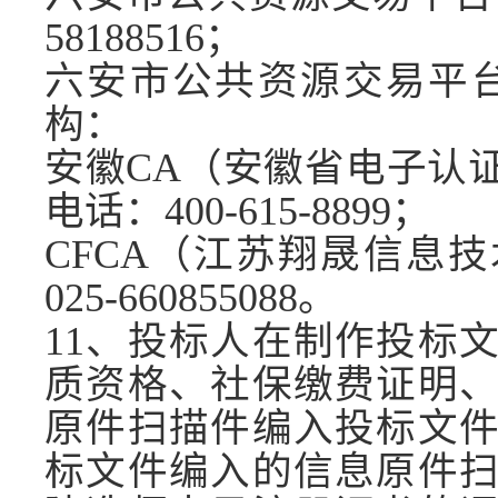
58188516
；
六安市公共资源交易平
构：
安徽
CA（安徽省电子认
电话：400-
615
-
8899
；
CFCA（江苏翔晟信息
025-660855088。
1
1
、投标人在制作投标
质资格、社保缴费证明
原件扫描件编入投标文
标文件编入的信息原件