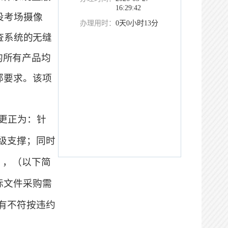
16:29:42
投考场摄像
办理用时：
0天0小时13分
查系统的无缝
的所有产品均
部要求。
该项
更正为：
针
级支撑；
同时
》
，
（以下简
标文件采购需
有不符按违约