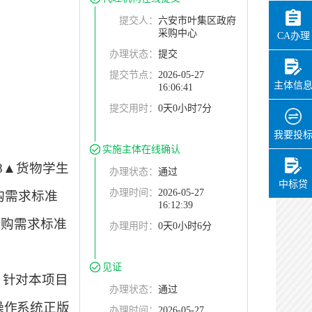
办理时间：
2026-06-10
19:30:18
提交人：
六安市叶集区政府
采购中心
CA办理
办理用时：
0天0小时5分
办理状态：
提交
提交节点：
2026-05-27
主体信
16:06:41
提交用时：
0天0小时7分
我要投
实施主体在线确认
8
▲
货物
学生
办理状态：
通过
中标贷
办理时间：
2026-05-27
购需求标准
16:12:39
采购需求标准
办理用时：
0天0小时6分
见证
：
针对本项目
办理状态：
通过
操作系统正版
办理时间：
2026-05-27