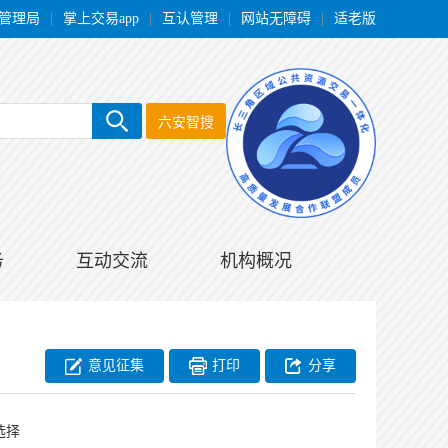
管理局
|
掌上交易app
|
互认管理
|
网站无障碍
|
适老版
六安智搜
务
互动交流
机构概况
意见征集
打印
分享
选择