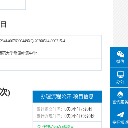
代理机构在线提交
目
办理状态：
通过
办理时间：
2026-06-10
19:17:12
234140076900449XQ-20260514-000215-4
办理用时：
0天0小时4分
师范大学附属叶集中学
微信
实施主体在线确认
办理状态：
通过
办理时间：
2026-06-10
办公
19:21:27
次)
办理用时：
0天0小时5分
办理流程公开-项目信息
咨询服
累计提交时间：
0天0小时7分0秒
见证
累计办理时间：
0天0小时19分0秒
办理状态：
通过
投标知
代理机构在线提交