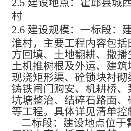
2.5 建设地点：
霍邱县
城
村
2.6 建设规模：
一标段：
淮村
，主要工程内容包括
方回填、土地翻耕、撒播
土机推树根及外运、建筑
现浇矩形渠、砼锁块衬砌
铸铁闸门购安、机耕桥、
坑塘整治、结碎石路面、
等工程。
具体详见清单控
二标段：建设地点位于