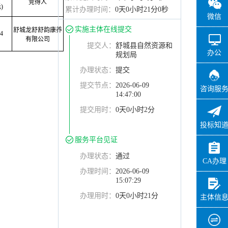
竞得人
)
累计办理时间：
0天0小时21分0秒
微信
实施主体在线提交
舒城龙舒舒韵康养
.4
有限公司
提交人：
舒城县自然资源和
办公
规划局
办理状态：
提交
提交节点：
2026-06-09
咨询服
14:47:00
提交用时：
0天0小时2分
投标知
服务平台见证
办理状态：
通过
CA办理
办理时间：
2026-06-09
15:07:29
办理用时：
0天0小时21分
主体信