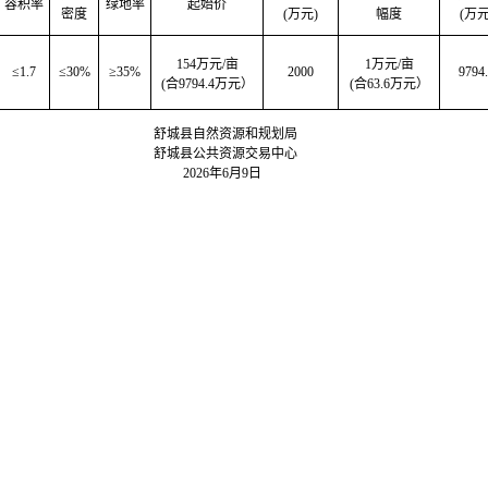
容积率
绿地率
起始价
密度
(万元)
幅度
(万元
154万元/亩
1万元/亩
≤1.7
≤30%
≥35%
2000
9794
(合9794.4万元）
(合63.6万元）
舒城县自然资源和规划局
舒城县公共资源交易中心
2026年6月9日