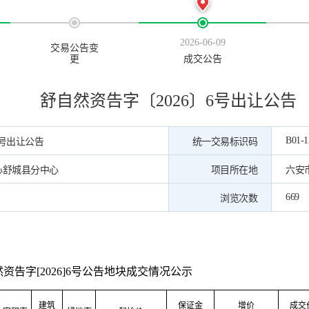
2026-06-09
交易公告变
更
成交公告
舒自然资告字〔2026〕6号出让公告
B01-1
6号出让公告
统一交易标识码
心舒城县分中心
项目所在地
六安
669
浏览次数
资告字[2026]6号公告地块成交情况公示
建筑
保证金
增价
成交