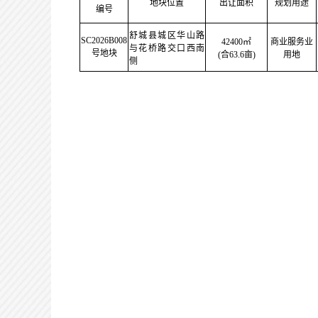
地块位置
出让面积
规划用途
编号
舒城县城区华山路
SC2026B008
42400㎡
商业服务业
与花桥路交口西南
号地块
(合63.6亩)
用地
侧