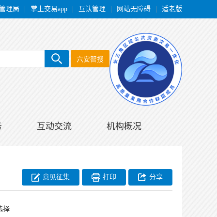
管理局
|
掌上交易app
|
互认管理
|
网站无障碍
|
适老版
六安智搜
务
互动交流
机构概况
意见征集
打印
分享
选择