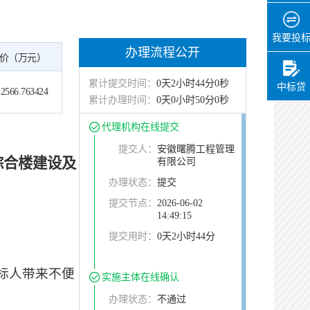
办理用时：
0天0小时2分
我要投
见证
办理流程公开
价（万元）
办理状态：
通过
累计提交时间：
0天2小时44分0秒
中标贷
2566.763424
办理时间：
2026-06-04
累计办理时间：
0天0小时50分0秒
17:00:30
办理用时：
0天0小时2分
代理机构在线提交
提交人：
安徽曙腾工程管理
综合楼建设及
有限公司
办理状态：
提交
提交节点：
2026-06-02
14:49:15
提交用时：
0天2小时44分
标人带来不便
实施主体在线确认
办理状态：
不通过