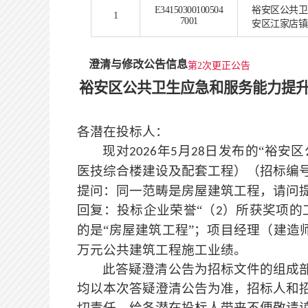
E34150300100504
裕安区公共卫
1
7001
安区江家店镇
澄清与修改公告信息
第2次更正公告
裕安区公共卫生应急和服务能力提
各潜在投标人：
现对
年
月
日发布的“裕安
2026
5
28
医技综合楼建设及配套工程）（招标编
提问：同一范畴是房屋建筑工程，请问
回复：投标企业荣誉
“（
）所获奖项的
2
的是“房屋建筑工程”；项目经理（建造
万元公共建筑工程施工业绩。
此答疑澄清公告为招标文件的组成
均以本次答疑澄清公告为准，招标人和
切责任，给各潜在投标人带来不便敬请