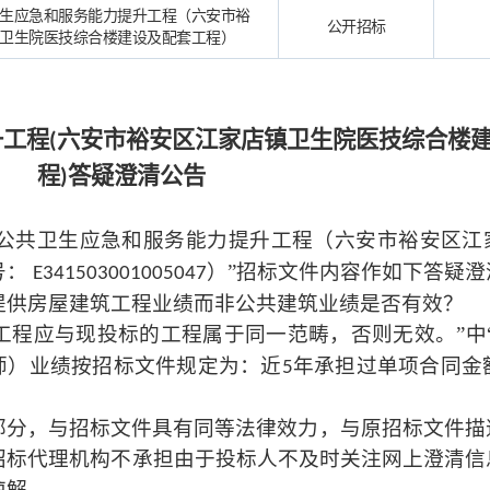
生应急和服务能力提升工程（六安市裕
公开招标
卫生院医技综合楼建设及配套工程）
升工程
六安市裕安区江家店镇卫生院医技综合楼
(
程
答疑澄清公告
)
区公共卫生应急和服务能力提升工程（六安市裕安区江
号：
）”招标文件内容作如下答疑澄
E341503001005047
提供房屋建筑工程业绩而非公共建筑业绩是否有效？
工程应与现投标的工程属于同一范畴，否则无效。”中“
师）业绩按招标文件规定为：近
年承担过单项合同金
5
部分，与招标文件具有同等法律效力，与原招标文件描
招标代理机构不承担由于投标人不及时关注网上澄清信
谅解。