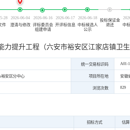
5-28
2026-06-04
2026-06-16
2026-06-17
2026-06-18
202
投标保证金
文件
澄清与修改
评标委员会
开评标信息
中标候选人
退还
中
组建申请
公示
能力提升工程（六安市裕安区江家店镇卫生
A01-1
统一交易标识码
心裕安区分中心
项目所在地
安徽
829
浏览次数
招标方式
估算