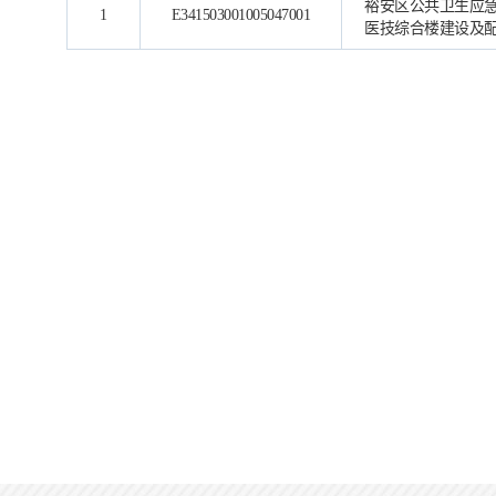
裕安区公共卫生应
1
E341503001005047001
医技综合楼建设及