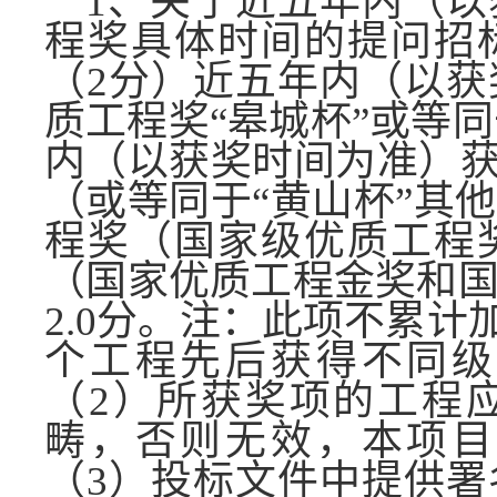
1
、关于近五年内（以
程奖具体时间的提问招
（
2
分）近五年内（以获
质工程奖
“
皋城杯
”
或等同
内（以获奖时间为准）
（或等同于
“
黄山杯
”
其他
程奖（国家级优质工程
（国家优质工程金奖和
2.0
分。注：此项不累计
个工程先后获得不同级
（
2
）所获奖项的工程
畴，否则无效，本项目
（
3
）投标文件中提供署