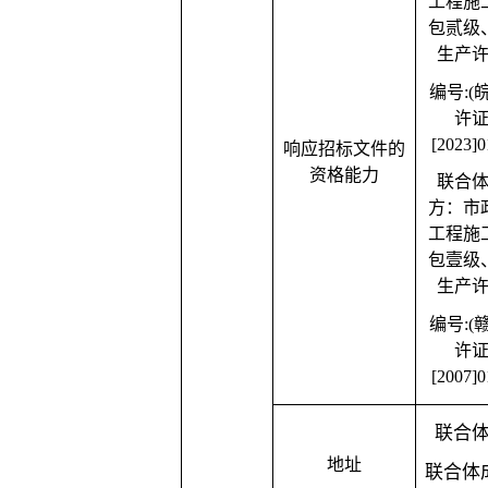
工程施
包贰级
生产
编号
:(
许
[2023]0
响应招标文件的
资格能力
联合
方：市
工程施
包壹级
生产
编号
:(
许
[2007]0
联合
地址
联合体