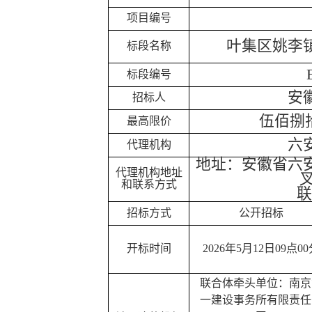
项目编号
叶集区姚李
标段名称
标段编号
安
招标人
伍佰捌
最高限价
六
代理机构
地址：安徽省六
代理机构地址
和联系方式
联
招标方式
公开招标
开标时间
202
6
年
5
月
12
日
09点0
联合体牵头单位：南京
一建设事务所有限责任